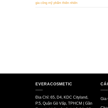
gia công mỹ phẩm thiên nhiên
EVERACOSMETIC
CÁ
Địa Chỉ: 65, D4, KDC Cityland,
Gia
P.5, Quận Gò Vấp, TPHCM ( Gần
Cha