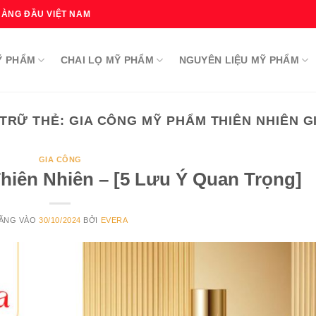
HÀNG ĐẦU VIỆT NAM
Ỹ PHẨM
CHAI LỌ MỸ PHẨM
NGUYÊN LIỆU MỸ PHẨM
TRỮ THẺ:
GIA CÔNG MỸ PHẨM THIÊN NHIÊN G
GIA CÔNG
iên Nhiên – [5 Lưu Ý Quan Trọng]
ĂNG VÀO
30/10/2024
BỞI
EVERA