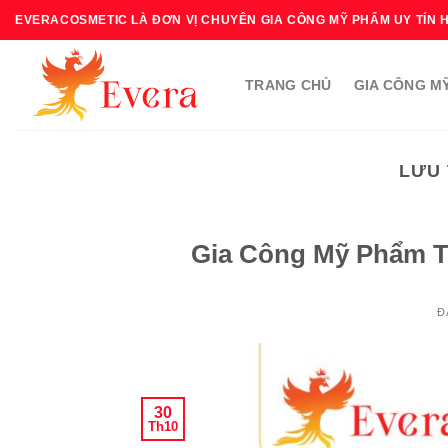
Bỏ
EVERACOSMETIC LÀ ĐƠN VỊ CHUYÊN GIA CÔNG MỸ PHẨM UY TÍN 
qua
nội
TRANG CHỦ
GIA CÔNG M
dung
LƯU 
Gia Công Mỹ Phẩm Th
Đ
30
Th10