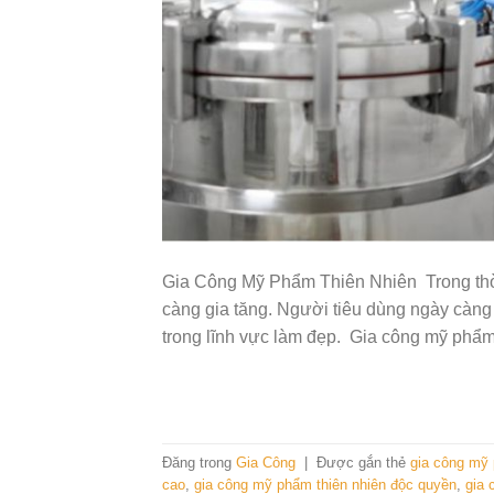
Gia Công Mỹ Phẩm Thiên Nhiên Trong thờ
càng gia tăng. Người tiêu dùng ngày càng
trong lĩnh vực làm đẹp. Gia công mỹ phẩm
Đăng trong
Gia Công
|
Được gắn thẻ
gia công mỹ
cao
,
gia công mỹ phẩm thiên nhiên độc quyền
,
gia 