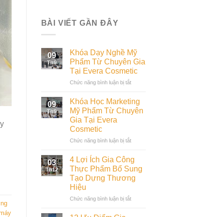
BÀI VIẾT GẦN ĐÂY
Khóa Dạy Nghề Mỹ
09
Phẩm Từ Chuyên Gia
Th9
Tại Evera Cosmetic
ở
Chức năng bình luận bị tắt
Khóa
Dạy
Khóa Học Marketing
09
Nghề
Mỹ Phẩm Từ Chuyên
Th9
Mỹ
Gia Tại Evera
ày
Phẩm
Cosmetic
Từ
Chuyên
ở
Chức năng bình luận bị tắt
Gia
Khóa
Tại
Học
4 Lợi Ích Gia Công
03
Evera
Marketing
Thực Phẩm Bổ Sung
Th12
Cosmetic
Mỹ
Tạo Dựng Thương
Phẩm
Hiệu
Từ
Chuyên
ở
Chức năng bình luận bị tắt
ợng
Gia
4
 máy
Tại
Lợi