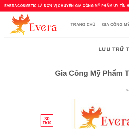
Bỏ
EVERACOSMETIC LÀ ĐƠN VỊ CHUYÊN GIA CÔNG MỸ PHẨM UY TÍN 
qua
nội
TRANG CHỦ
GIA CÔNG M
dung
LƯU TRỮ 
Gia Công Mỹ Phẩm Th
Đ
30
Th10