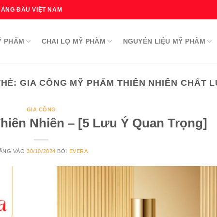
HÀNG ĐẦU VIỆT NAM
Ỹ PHẨM
CHAI LỌ MỸ PHẨM
NGUYÊN LIỆU MỸ PHẨM
THẺ:
GIA CÔNG MỸ PHẨM THIÊN NHIÊN CHẤT 
GIA CÔNG
iên Nhiên – [5 Lưu Ý Quan Trọng]
ĂNG VÀO
30/10/2024
BỞI
EVERA