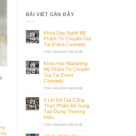
BÀI VIẾT GẦN ĐÂY
Khóa Dạy Nghề Mỹ
09
Phẩm Từ Chuyên Gia
Th9
Tại Evera Cosmetic
ở
Chức năng bình luận bị tắt
Khóa
Dạy
Khóa Học Marketing
09
Nghề
Mỹ Phẩm Từ Chuyên
Th9
Mỹ
Gia Tại Evera
ày
Phẩm
Cosmetic
Từ
Chuyên
ở
Chức năng bình luận bị tắt
Gia
Khóa
Tại
Học
4 Lợi Ích Gia Công
03
Evera
Marketing
Thực Phẩm Bổ Sung
Th12
Cosmetic
Mỹ
Tạo Dựng Thương
Phẩm
Hiệu
Từ
Chuyên
ở
Chức năng bình luận bị tắt
ợng
Gia
4
 máy
Tại
Lợi