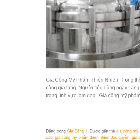
Gia Công Mỹ Phẩm Thiên Nhiên Trong thờ
càng gia tăng. Người tiêu dùng ngày càng
trong lĩnh vực làm đẹp. Gia công mỹ phẩm
Đăng trong
Gia Công
|
Được gắn thẻ
gia công mỹ
cao
,
gia công mỹ phẩm thiên nhiên độc quyền
,
gia 