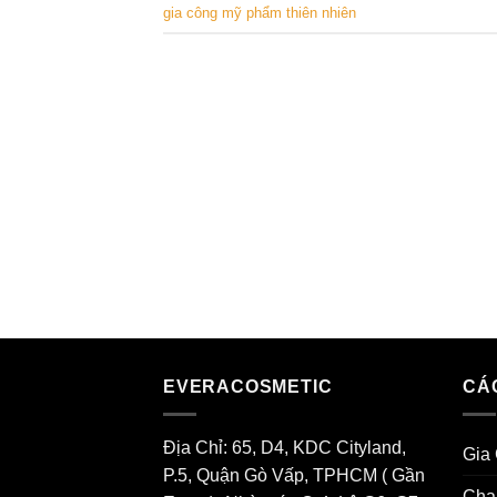
gia công mỹ phẩm thiên nhiên
EVERACOSMETIC
CÁ
Địa Chỉ: 65, D4, KDC Cityland,
Gia
P.5, Quận Gò Vấp, TPHCM ( Gần
Cha