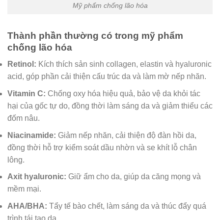
Mỹ phẩm chống lão hóa
Thành phần thường có trong mỹ phẩm
chống lão hóa
Retinol:
Kích thích sản sinh collagen, elastin và hyaluronic
acid, góp phần cải thiện cấu trúc da và làm mờ nếp nhăn.
Vitamin C:
Chống oxy hóa hiệu quả, bảo vệ da khỏi tác
hại của gốc tự do, đồng thời làm sáng da và giảm thiểu các
đốm nâu.
Niacinamide:
Giảm nếp nhăn, cải thiện độ đàn hồi da,
đồng thời hỗ trợ kiểm soát dầu nhờn và se khít lỗ chân
lông.
Axit hyaluronic:
Giữ ẩm cho da, giúp da căng mọng và
mềm mại.
AHA/BHA:
Tẩy tế bào chết, làm sáng da và thúc đẩy quá
trình tái tạo da.