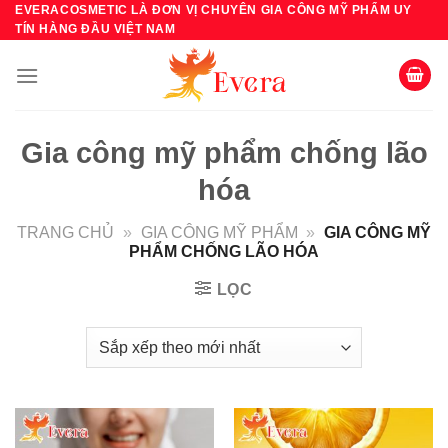
Bỏ
EVERACOSMETIC LÀ ĐƠN VỊ CHUYÊN GIA CÔNG MỸ PHẨM UY
TÍN HÀNG ĐẦU VIỆT NAM
qua
nội
dung
Gia công mỹ phẩm chống lão
hóa
TRANG CHỦ
»
GIA CÔNG MỸ PHẨM
»
GIA CÔNG MỸ
PHẨM CHỐNG LÃO HÓA
LỌC