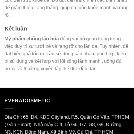
cực đến sức khỏe da. Do đó, cần thực hiện các biện pháp
để giảm thiểu căng thẳng, giúp da luôn khỏe mạnh và rạng
rỡ.
Kết luận
Mỹ phẩm chống lão hóa
đóng vai trò quan trọng trong
việc duy trì sự tươi trẻ và rạng rỡ cho làn da. Tuy nhiên, để
đạt hiệu quả tối ưu, cần sử dụng sản phẩm phù hợp, kiên
trì sử dụng và kết hợp với lối sống lành mạnh , uống đủ
nước và thường xuyên tập thể dục đều đặn.
EVERACOSMETIC
Địa Chỉ: 65, D4, KDC Cityland, P.5, Quận Gò Vấp, TPHCM
( Gần Emart) -Nhà máy C-4, Lô G6, G7, G8, G9, Đường
N3, KCN Đông Nam, Xã Bình Mỹ, Củ Chi, TP HCM