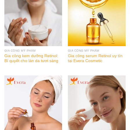
GIA CÔNG MỸ PHẨM
GIA CÔNG MỸ PHẨM
Gia công kem dưỡng Retinol:
Gia công serum Retinol uy tín
Bí quyết cho làn da tươi sáng
tại Evera Cosmetic