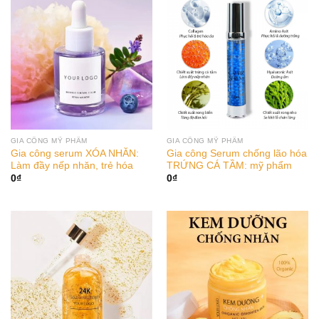
GIA CÔNG MỸ PHẨM
GIA CÔNG MỸ PHẨM
Gia công serum XÓA NHĂN:
Gia công Serum chống lão hóa
Làm đầy nếp nhăn, trẻ hóa
TRỨNG CÁ TẦM: mỹ phẩm
0
₫
0
₫