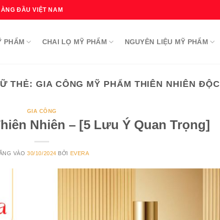
HÀNG ĐẦU VIỆT NAM
Ỹ PHẨM
CHAI LỌ MỸ PHẨM
NGUYÊN LIỆU MỸ PHẨM
Ữ THẺ:
GIA CÔNG MỸ PHẨM THIÊN NHIÊN ĐỘ
GIA CÔNG
iên Nhiên – [5 Lưu Ý Quan Trọng]
ĂNG VÀO
30/10/2024
BỞI
EVERA