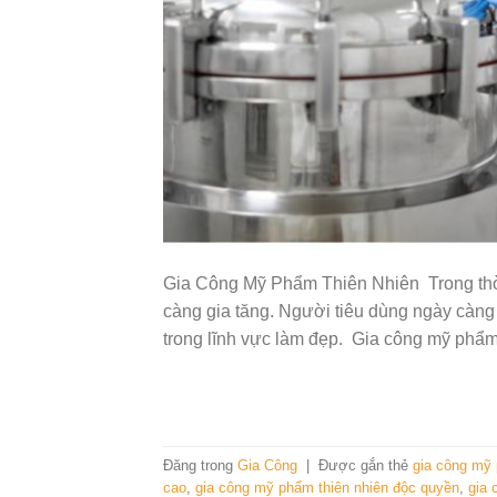
Gia Công Mỹ Phẩm Thiên Nhiên Trong thờ
càng gia tăng. Người tiêu dùng ngày càng
trong lĩnh vực làm đẹp. Gia công mỹ phẩm
Đăng trong
Gia Công
|
Được gắn thẻ
gia công mỹ
cao
,
gia công mỹ phẩm thiên nhiên độc quyền
,
gia 