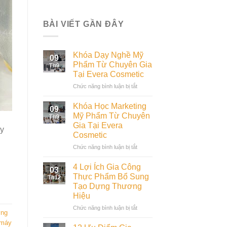
BÀI VIẾT GẦN ĐÂY
Khóa Dạy Nghề Mỹ
09
Phẩm Từ Chuyên Gia
Th9
Tại Evera Cosmetic
ở
Chức năng bình luận bị tắt
Khóa
Dạy
Khóa Học Marketing
09
Nghề
Mỹ Phẩm Từ Chuyên
Th9
Mỹ
Gia Tại Evera
ày
Phẩm
Cosmetic
Từ
Chuyên
ở
Chức năng bình luận bị tắt
Gia
Khóa
Tại
Học
4 Lợi Ích Gia Công
03
Evera
Marketing
Thực Phẩm Bổ Sung
Th12
Cosmetic
Mỹ
Tạo Dựng Thương
Phẩm
Hiệu
Từ
Chuyên
ở
Chức năng bình luận bị tắt
ợng
Gia
4
 máy
Tại
Lợi