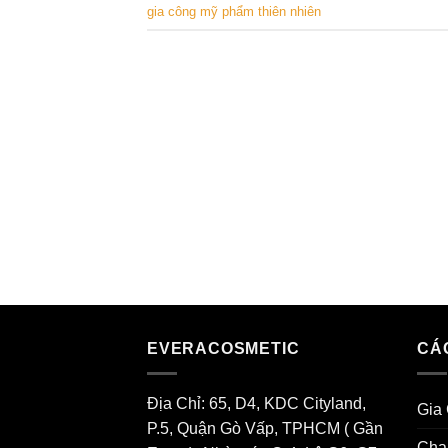
gia công mỹ phẩm thiên nhiên
EVERACOSMETIC
CÁ
Địa Chỉ: 65, D4, KDC Cityland,
Gia
P.5, Quận Gò Vấp, TPHCM ( Gần
Cha