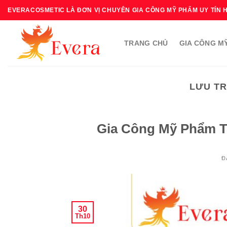
Bỏ
EVERACOSMETIC LÀ ĐƠN VỊ CHUYÊN GIA CÔNG MỸ PHẨM UY TÍN 
qua
nội
TRANG CHỦ
GIA CÔNG M
dung
LƯU TR
Gia Công Mỹ Phẩm Th
Đ
30
Th10