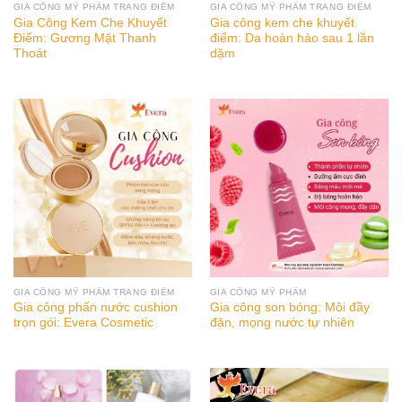
GIA CÔNG MỸ PHẨM TRANG ĐIỂM
GIA CÔNG MỸ PHẨM TRANG ĐIỂM
Gia Công Kem Che Khuyết
Gia công kem che khuyết
Điểm: Gương Mặt Thanh
điểm: Da hoàn hảo sau 1 lần
Thoát
dặm
GIA CÔNG MỸ PHẨM TRANG ĐIỂM
GIA CÔNG MỸ PHẨM
Gia công phấn nước cushion
Gia công son bóng: Môi đầy
trọn gói: Evera Cosmetic
đặn, mọng nước tự nhiên