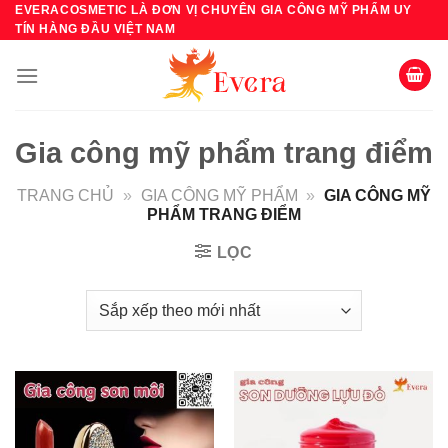
Bỏ
EVERACOSMETIC LÀ ĐƠN VỊ CHUYÊN GIA CÔNG MỸ PHẨM UY
TÍN HÀNG ĐẦU VIỆT NAM
qua
nội
dung
Gia công mỹ phẩm trang điểm
TRANG CHỦ
»
GIA CÔNG MỸ PHẨM
»
GIA CÔNG MỸ
PHẨM TRANG ĐIỂM
LỌC