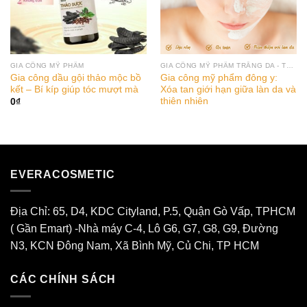
GIA CÔNG MỸ PHẨM
GIA CÔNG MỸ PHẨM TRẮNG DA - TRỊ NÁM
Gia công dầu gội thảo mộc bồ
Gia công mỹ phẩm đông y:
kết – Bí kíp giúp tóc mượt mà
Xóa tan giới hạn giữa làn da và
thiên nhiên
0
₫
EVERACOSMETIC
Địa Chỉ: 65, D4, KDC Cityland, P.5, Quận Gò Vấp, TPHCM
( Gần Emart) -Nhà máy C-4, Lô G6, G7, G8, G9, Đường
N3, KCN Đông Nam, Xã Bình Mỹ, Củ Chi, TP HCM
CÁC CHÍNH SÁCH