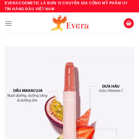
Bỏ
EVERACOSMETIC LÀ ĐƠN VỊ CHUYÊN GIA CÔNG MỸ PHẨM UY
TÍN HÀNG ĐẦU VIỆT NAM
qua
nội
dung