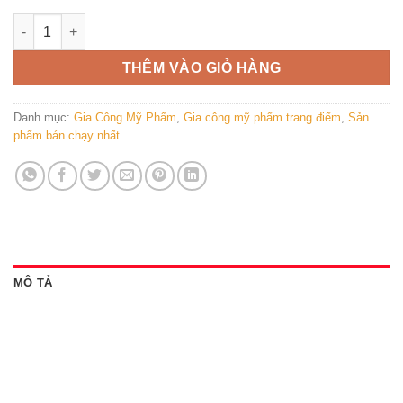
Gia công Son dưỡng bơ gấc: Gia công son kem, son thỏi, son 
THÊM VÀO GIỎ HÀNG
Danh mục:
Gia Công Mỹ Phẩm
,
Gia công mỹ phẩm trang điểm
,
Sản
phẩm bán chạy nhất
MÔ TẢ
Giới thiệu gia công son dưỡng , son
thỏi, son kem