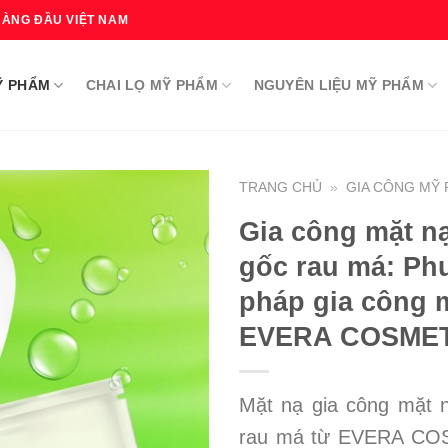
HÀNG ĐẦU VIỆT NAM
Ỹ PHẨM
CHAI LỌ MỸ PHẨM
NGUYÊN LIỆU MỸ PHẨM
TRANG CHỦ
»
GIA CÔNG MỸ
Gia công mặt nạ
gốc rau má: P
pháp gia công 
EVERA COSME
Mặt nạ gia công mặt 
rau má từ EVERA COS