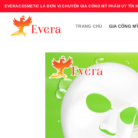
Bỏ
EVERACOSMETIC LÀ ĐƠN VỊ CHUYÊN GIA CÔNG MỸ PHẨM UY TÍN 
qua
nội
TRANG CHỦ
GIA CÔNG M
dung