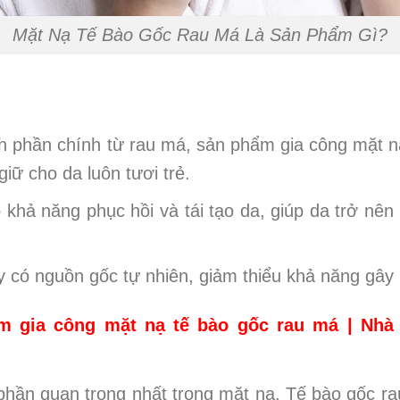
Mặt Nạ Tế Bào Gốc Rau Má Là Sản Phẩm Gì?
h phần chính từ rau má, sản phẩm gia công mặt 
iữ cho da luôn tươi trẻ.
khả năng phục hồi và tái tạo da, giúp da trở nê
có nguồn gốc tự nhiên, giảm thiểu khả năng gây 
m gia công mặt nạ tế bào gốc rau má | Nh
phần quan trọng nhất trong mặt nạ. Tế bào gốc rau