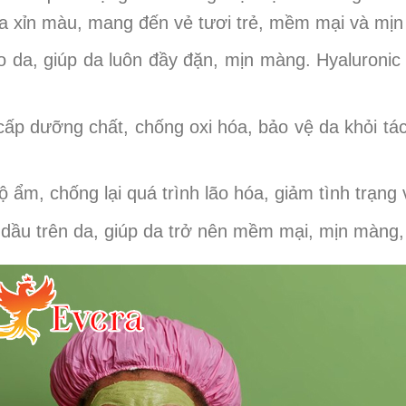
 da xỉn màu, mang đến vẻ tươi trẻ, mềm mại và mị
 da, giúp da luôn đầy đặn, mịn màng. Hyaluronic 
cấp dưỡng chất, chống oxi hóa, bảo vệ da khỏi tá
ộ ẩm, chống lại quá trình lão hóa, giảm tình trạng
dầu trên da, giúp da trở nên mềm mại, mịn màng, 