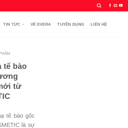
TIN TỨC
VỀ EVERA
TUYỂN DỤNG
LIÊN HỆ
 PHẨM
 tế bào
hương
mới từ
TIC
nạ tế bào gốc
METIC là sự