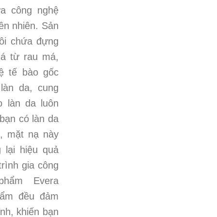
ữa công nghệ
iên nhiên. Sản
ôi chứa đựng
iá từ rau má,
ệ tế bào gốc
 làn da, cung
 làn da luôn
bạn có làn da
, mặt nạ này
lại hiệu quả
rình gia công
phẩm Evera
hẩm đều đảm
ỉnh, khiến bạn