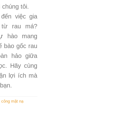
 chúng tôi.
đến việc gia
 từ rau má?
ự hào mang
ế bào gốc rau
àn hảo giữa
học. Hãy cùng
ận lợi ích mà
 bạn.
 công mặt nạ