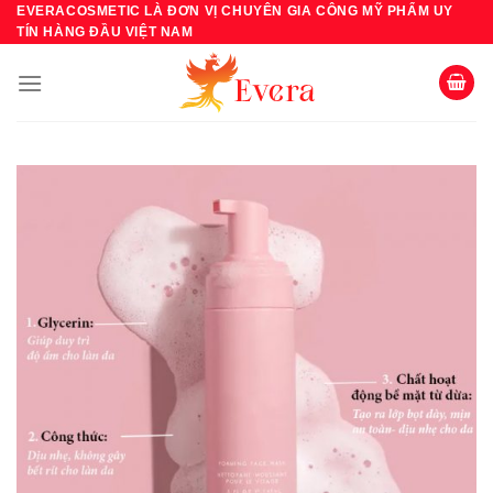
Bỏ
EVERACOSMETIC LÀ ĐƠN VỊ CHUYÊN GIA CÔNG MỸ PHẨM UY
TÍN HÀNG ĐẦU VIỆT NAM
qua
nội
dung