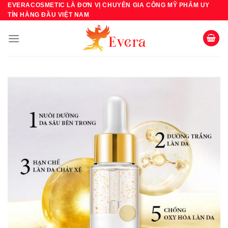
Bỏ
EVERACOSMETIC LÀ ĐƠN VỊ CHUYÊN GIA CÔNG MỸ PHẨM UY
TÍN HÀNG ĐẦU VIỆT NAM
qua
nội
dung