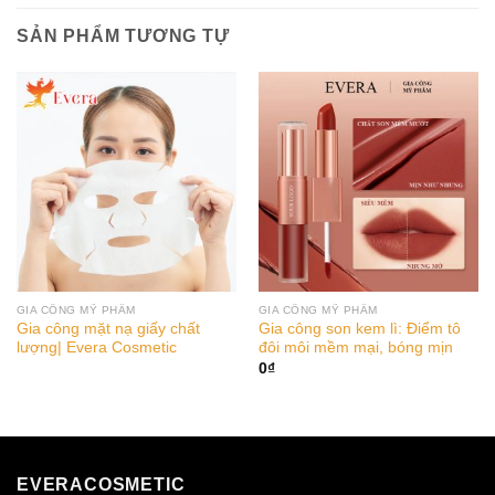
SẢN PHẨM TƯƠNG TỰ
GIA CÔNG MỸ PHẨM
GIA CÔNG MỸ PHẨM
Gia công mặt nạ giấy chất
Gia công son kem lì: Điểm tô
lượng| Evera Cosmetic
đôi môi mềm mại, bóng mịn
0
₫
EVERACOSMETIC