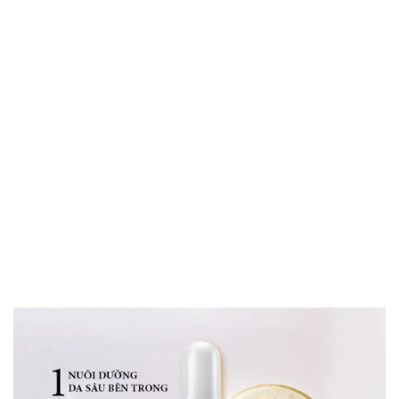
Gia công Serum tái tạo
đa năng