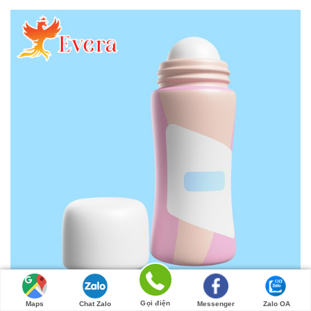
Gọi điện
Maps
Chat Zalo
Messenger
Zalo OA