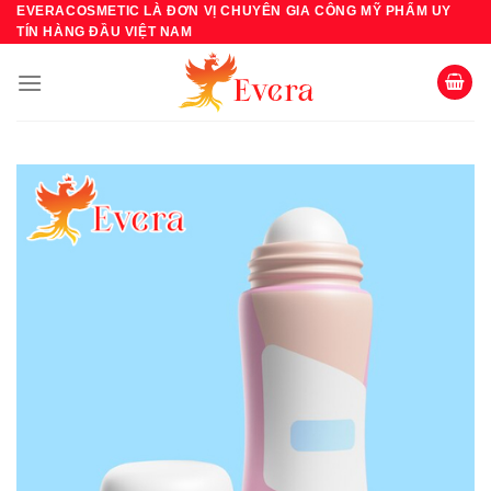
Bỏ
EVERACOSMETIC LÀ ĐƠN VỊ CHUYÊN GIA CÔNG MỸ PHẨM UY
TÍN HÀNG ĐẦU VIỆT NAM
qua
nội
dung