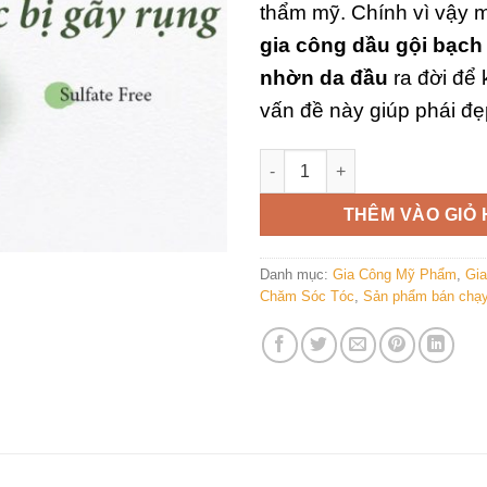
thẩm mỹ. Chính vì vậy
gia công dầu gội bạch
nhờn da đầu
ra đời để
vấn đề này giúp phái đẹp
Gia công dầu gội BẠCH QUẢ k
THÊM VÀO GIỎ
Danh mục:
Gia Công Mỹ Phẩm
,
Gi
Chăm Sóc Tóc
,
Sản phẩm bán chạy