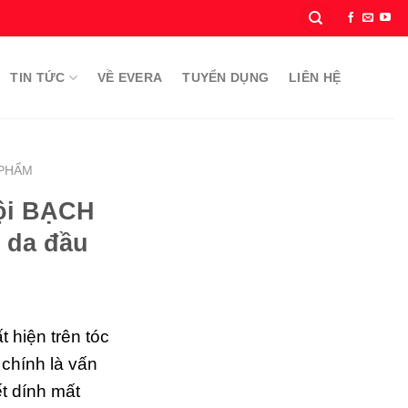
TIN TỨC
VỀ EVERA
TUYỂN DỤNG
LIÊN HỆ
 PHẨM
ội BẠCH
 da đầu
 hiện trên tóc
 chính là vấn
ết dính mất