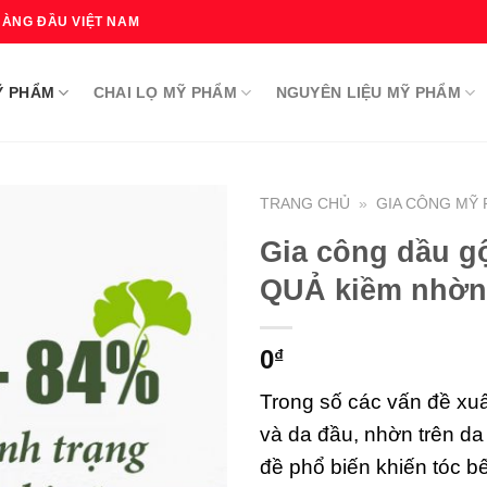
HÀNG ĐẦU VIỆT NAM
Ỹ PHẨM
CHAI LỌ MỸ PHẨM
NGUYÊN LIỆU MỸ PHẨM
TRANG CHỦ
»
GIA CÔNG MỸ
Gia công dầu g
QUẢ kiềm nhờn
0
₫
Trong số các vấn đề xuất
và da đầu, nhờn trên da
đề phổ biến khiến tóc b