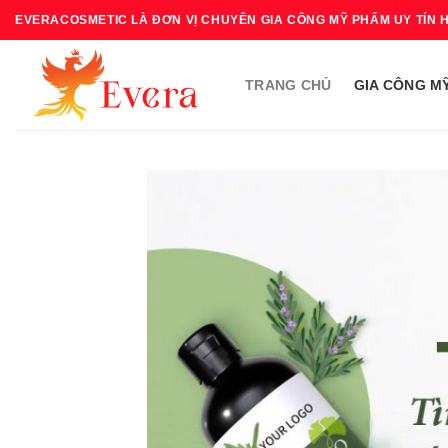
Bỏ
EVERACOSMETIC LÀ ĐƠN VỊ CHUYÊN GIA CÔNG MỸ PHẨM UY TÍN 
qua
nội
TRANG CHỦ
GIA CÔNG M
dung