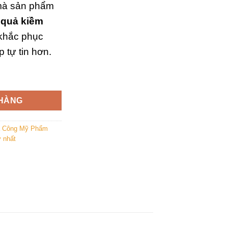
 mà sản phẩm
 quả kiềm
 khắc phục
 tự tin hơn.
iềm nhờn da đầu số lượng
 HÀNG
a Công Mỹ Phẩm
 nhất