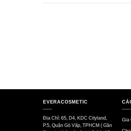
EVERACOSMETIC
CÁ
Địa Chỉ: 65, D4, KDC Cityland,
Gia
P.5, Quận Gò Vấp, TPHCM ( Gần
Cha