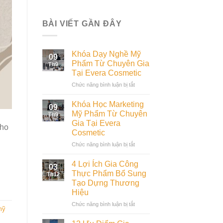
BÀI VIẾT GẦN ĐÂY
Khóa Dạy Nghề Mỹ
09
Phẩm Từ Chuyên Gia
Th9
Tại Evera Cosmetic
ở
Chức năng bình luận bị tắt
Khóa
Dạy
Khóa Học Marketing
09
Nghề
Mỹ Phẩm Từ Chuyên
Th9
Mỹ
Gia Tại Evera
cho
Phẩm
Cosmetic
Từ
Chuyên
ở
Chức năng bình luận bị tắt
Gia
Khóa
Tại
Học
4 Lợi Ích Gia Công
03
Evera
Marketing
Thực Phẩm Bổ Sung
Th12
Cosmetic
Mỹ
Tạo Dựng Thương
Phẩm
Hiệu
Từ
Chuyên
ở
Chức năng bình luận bị tắt
mỹ
Gia
4
Tại
Lợi