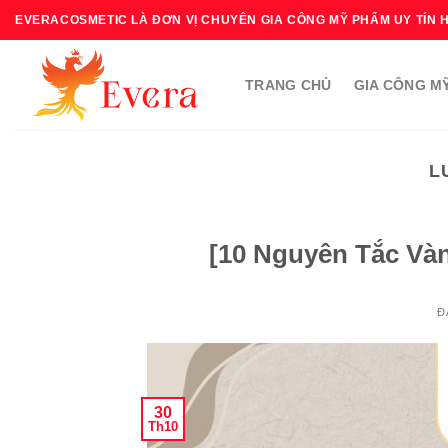
Bỏ
EVERACOSMETIC LÀ ĐƠN VỊ CHUYÊN GIA CÔNG MỸ PHẨM UY TÍN 
qua
nội
TRANG CHỦ
GIA CÔNG M
dung
L
[10 Nguyên Tắc Và
Đ
30
Th10