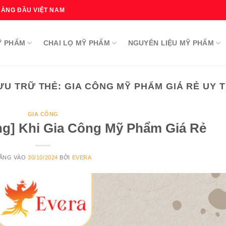
HÀNG ĐẦU VIỆT NAM
Ỹ PHẨM
CHAI LỌ MỸ PHẨM
NGUYÊN LIỆU MỸ PHẨM
ƯU TRỮ THẺ:
GIA CÔNG MỸ PHẨM GIÁ RẺ UY T
GIA CÔNG
ng] Khi Gia Công Mỹ Phẩm Giá Rẻ
ĂNG VÀO
30/10/2024
BỞI
EVERA