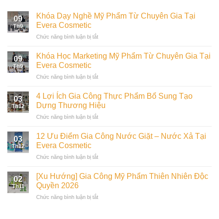
Khóa Dạy Nghề Mỹ Phẩm Từ Chuyên Gia Tại
09
Evera Cosmetic
Th9
ở
Chức năng bình luận bị tắt
Khóa
Dạy
Khóa Học Marketing Mỹ Phẩm Từ Chuyên Gia Tại
09
Nghề
Evera Cosmetic
Th9
Mỹ
ở
Chức năng bình luận bị tắt
Phẩm
Khóa
Từ
Học
Chuyên
4 Lợi Ích Gia Công Thực Phẩm Bổ Sung Tạo
03
Marketing
Gia
Dựng Thương Hiệu
Th12
Mỹ
Tại
ở
Chức năng bình luận bị tắt
Phẩm
Evera
4
Từ
Cosmetic
Lợi
Chuyên
12 Ưu Điểm Gia Công Nước Giặt – Nước Xả Tại
03
Ích
Gia
Evera Cosmetic
Th12
Gia
Tại
ở
Chức năng bình luận bị tắt
Công
Evera
12
Thực
Cosmetic
Ưu
Phẩm
[Xu Hướng] Gia Công Mỹ Phẩm Thiên Nhiên Độc
02
Điểm
Bổ
Quyền 2026
Th11
Gia
Sung
ở
Chức năng bình luận bị tắt
Công
Tạo
[Xu
Nước
Dựng
Hướng]
Giặt
Thương