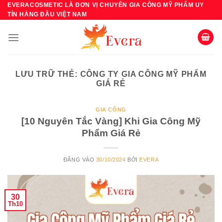
Bỏ
EVERACOSMETIC LÀ ĐƠN VỊ CHUYÊN GIA CÔNG MỸ PHẨM UY
TÍN HÀNG ĐẦU VIỆT NAM
qua
nội
dung
LƯU TRỮ THẺ:
CÔNG TY GIA CÔNG MỸ PHẨM
GIÁ RẺ
GIA CÔNG
[10 Nguyên Tắc Vàng] Khi Gia Công Mỹ
Phẩm Giá Rẻ
ĐĂNG VÀO
30/10/2024
BỞI
EVERA
30
Th10