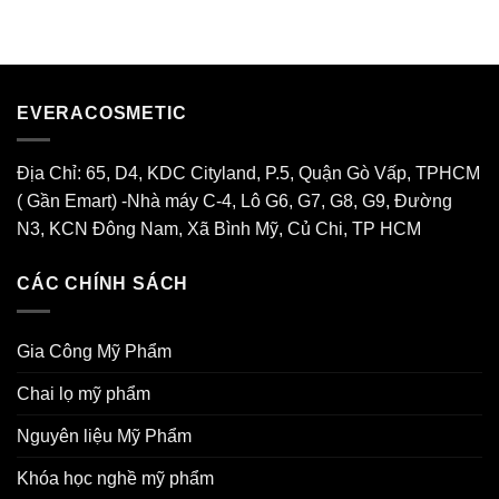
Gia
–
Hiệu
Công
Nước
Mỹ
Xả
Phẩm
Tại
Thiên
Evera
Nhiên
Cosmetic
EVERACOSMETIC
Độc
Quyền
2026
Địa Chỉ: 65, D4, KDC Cityland, P.5, Quận Gò Vấp, TPHCM
( Gần Emart) -Nhà máy C-4, Lô G6, G7, G8, G9, Đường
N3, KCN Đông Nam, Xã Bình Mỹ, Củ Chi, TP HCM
CÁC CHÍNH SÁCH
Gia Công Mỹ Phẩm
Chai lọ mỹ phẩm
Nguyên liệu Mỹ Phẩm
Khóa học nghề mỹ phẩm