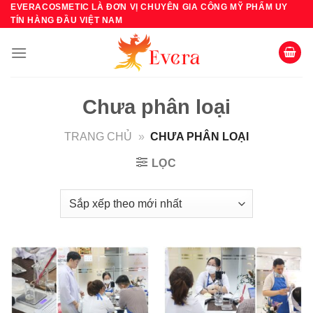
Bỏ
EVERACOSMETIC LÀ ĐƠN VỊ CHUYÊN GIA CÔNG MỸ PHẨM UY
TÍN HÀNG ĐẦU VIỆT NAM
qua
nội
dung
Chưa phân loại
TRANG CHỦ
»
CHƯA PHÂN LOẠI
LỌC