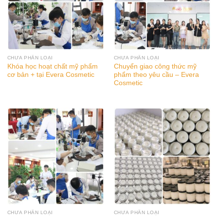
CHƯA PHÂN LOẠI
CHƯA PHÂN LOẠI
Khóa học hoạt chất mỹ phẩm
Chuyển giao công thức mỹ
cơ bản + tại Evera Cosmetic
phẩm theo yêu cầu – Evera
Cosmetic
CHƯA PHÂN LOẠI
CHƯA PHÂN LOẠI