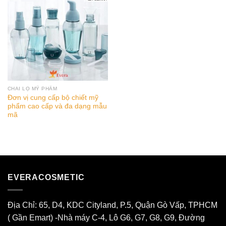
CHAI LỌ MỸ PHẨM
Đơn vị cung cấp bộ chiết mỹ
phẩm cao cấp và đa dạng mẫu
mã
EVERACOSMETIC
Địa Chỉ: 65, D4, KDC Cityland, P.5, Quận Gò Vấp, TPHCM
( Gần Emart) -Nhà máy C-4, Lô G6, G7, G8, G9, Đường