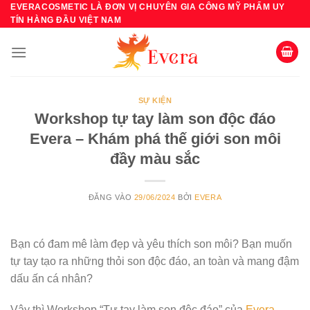
Bỏ
EVERACOSMETIC LÀ ĐƠN VỊ CHUYÊN GIA CÔNG MỸ PHẨM UY
TÍN HÀNG ĐẦU VIỆT NAM
qua
nội
dung
SỰ KIỆN
Workshop tự tay làm son độc đáo
Evera – Khám phá thế giới son môi
đầy màu sắc
ĐĂNG VÀO
29/06/2024
BỞI
EVERA
Bạn có đam mê làm đẹp và yêu thích son môi? Bạn muốn
tự tay tạo ra những thỏi son độc đáo, an toàn và mang đậm
dấu ấn cá nhân?
Vậy thì Workshop “Tự tay làm son độc đáo” của
Evera