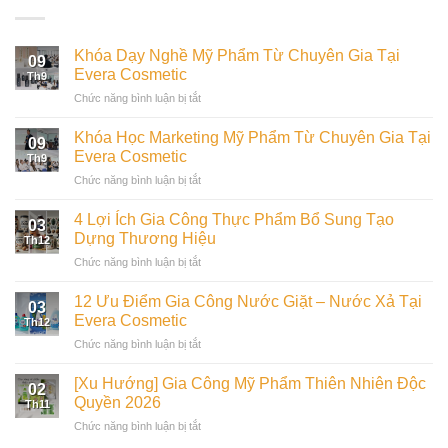
Khóa Dạy Nghề Mỹ Phẩm Từ Chuyên Gia Tại
09
Evera Cosmetic
Th9
ở
Chức năng bình luận bị tắt
Khóa
Dạy
Khóa Học Marketing Mỹ Phẩm Từ Chuyên Gia Tại
09
Nghề
Evera Cosmetic
Th9
Mỹ
ở
Chức năng bình luận bị tắt
Phẩm
Khóa
Từ
Học
Chuyên
4 Lợi Ích Gia Công Thực Phẩm Bổ Sung Tạo
03
Marketing
Gia
Dựng Thương Hiệu
Th12
Mỹ
Tại
ở
Chức năng bình luận bị tắt
Phẩm
Evera
4
Từ
Cosmetic
Lợi
Chuyên
12 Ưu Điểm Gia Công Nước Giặt – Nước Xả Tại
03
Ích
Gia
Evera Cosmetic
Th12
Gia
Tại
ở
Chức năng bình luận bị tắt
Công
Evera
12
Thực
Cosmetic
Ưu
Phẩm
[Xu Hướng] Gia Công Mỹ Phẩm Thiên Nhiên Độc
02
Điểm
Bổ
Quyền 2026
Th11
Gia
Sung
ở
Chức năng bình luận bị tắt
Công
Tạo
[Xu
Nước
Dựng