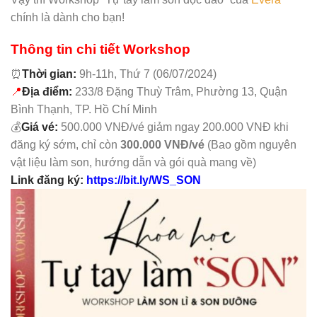
chính là dành cho bạn!
Thông tin chi tiết Workshop
⏰
Thời gian:
9h-11h, Thứ 7 (
06/07/2024
)
📍
Địa điểm:
233/8 Đặng Thuỳ Trâm, Phường 13, Quận
Bình Thạnh, TP. Hồ Chí Minh
💰
Giá vé:
500.000 VNĐ/vé giảm ngay 200.000 VNĐ khi
đăng ký sớm, chỉ còn
300.000 VNĐ/vé
(Bao gồm nguyên
vật liệu làm son, hướng dẫn và gói quà mang về)
Link đăng ký:
https://bit.ly/WS_SON