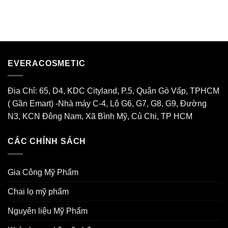
Hướng]
Giặt
Thương
Gia
–
Hiệu
Công
Nước
Mỹ
Xả
Phẩm
Tại
Thiên
Evera
Nhiên
Cosmetic
EVERACOSMETIC
Độc
Quyền
2026
Địa Chỉ: 65, D4, KDC Cityland, P.5, Quận Gò Vấp, TPHCM
( Gần Emart) -Nhà máy C-4, Lô G6, G7, G8, G9, Đường
N3, KCN Đông Nam, Xã Bình Mỹ, Củ Chi, TP HCM
CÁC CHÍNH SÁCH
Gia Công Mỹ Phẩm
Chai lọ mỹ phẩm
Nguyên liệu Mỹ Phẩm