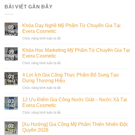
BÀI VIẾT GẦN ĐÂY
Khóa Dạy Nghề Mỹ Phẩm Từ Chuyên Gia Tại
09
Evera Cosmetic
Th9
ở
Chức năng bình luận bị tắt
Khóa
Dạy
Khóa Học Marketing Mỹ Phẩm Từ Chuyên Gia Tại
09
Nghề
Evera Cosmetic
Th9
Mỹ
ở
Chức năng bình luận bị tắt
Phẩm
Khóa
Từ
Học
Chuyên
4 Lợi Ích Gia Công Thực Phẩm Bổ Sung Tạo
03
Marketing
Gia
Dựng Thương Hiệu
Th12
Mỹ
Tại
ở
Chức năng bình luận bị tắt
Phẩm
Evera
4
Từ
Cosmetic
Lợi
Chuyên
12 Ưu Điểm Gia Công Nước Giặt – Nước Xả Tại
03
Ích
Gia
Evera Cosmetic
Th12
Gia
Tại
ở
Chức năng bình luận bị tắt
Công
Evera
12
Thực
Cosmetic
Ưu
Phẩm
[Xu Hướng] Gia Công Mỹ Phẩm Thiên Nhiên Độc
02
Điểm
Bổ
Quyền 2026
Th11
Gia
Sung