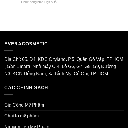
ở
Chức năng bình luận bị tắt
Công
Tạo
[Xu
Nước
Dựng
Hướng]
Giặt
Thương
Gia
–
Hiệu
Công
Nước
Mỹ
Xả
Phẩm
Tại
Thiên
Evera
Nhiên
Cosmetic
EVERACOSMETIC
Độc
Quyền
2026
Địa Chỉ: 65, D4, KDC Cityland, P.5, Quận Gò Vấp, TPHCM
( Gần Emart) -Nhà máy C-4, Lô G6, G7, G8, G9, Đường
N3, KCN Đông Nam, Xã Bình Mỹ, Củ Chi, TP HCM
CÁC CHÍNH SÁCH
Gia Công Mỹ Phẩm
Chai lọ mỹ phẩm
Nguyên liệu Mỹ Phẩm