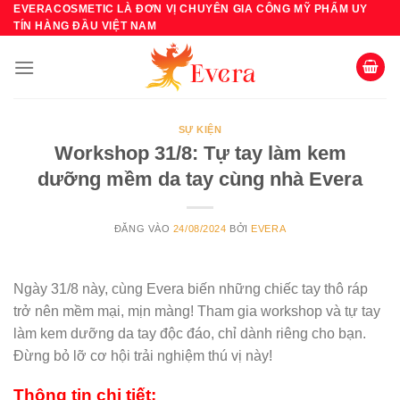
Bỏ
EVERACOSMETIC LÀ ĐƠN VỊ CHUYÊN GIA CÔNG MỸ PHẨM UY
TÍN HÀNG ĐẦU VIỆT NAM
qua
nội
dung
SỰ KIỆN
Workshop 31/8: Tự tay làm kem
dưỡng mềm da tay cùng nhà Evera
ĐĂNG VÀO
24/08/2024
BỞI
EVERA
Ngày 31/8 này, cùng Evera biến những chiếc tay thô ráp
trở nên mềm mại, mịn màng! Tham gia workshop và tự tay
làm kem dưỡng da tay độc đáo, chỉ dành riêng cho bạn.
Đừng bỏ lỡ cơ hội trải nghiệm thú vị này!
Thông tin chi tiết: