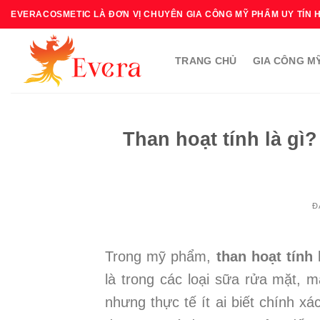
Bỏ
EVERACOSMETIC LÀ ĐƠN VỊ CHUYÊN GIA CÔNG MỸ PHẨM UY TÍN 
qua
nội
TRANG CHỦ
GIA CÔNG M
dung
Than hoạt tính là gì
Đ
Trong mỹ phẩm,
than hoạt tính
l
là trong các loại sữa rửa mặt,
nhưng thực tế ít ai biết chính xá