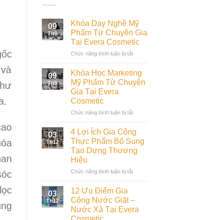
Khóa Dạy Nghề Mỹ
09
Phẩm Từ Chuyên Gia
Th9
Tại Evera Cosmetic
gốc
ở
Chức năng bình luận bị tắt
Khóa
 và
Dạy
Khóa Học Marketing
09
Nghề
Mỹ Phẩm Từ Chuyên
như
Th9
Mỹ
Gia Tại Evera
Phẩm
a.
Cosmetic
Từ
Chuyên
ở
Chức năng bình luận bị tắt
Gia
Khóa
cao
Tại
Học
4 Lợi Ích Gia Công
03
Evera
Marketing
Thực Phẩm Bổ Sung
hóa
Th12
Cosmetic
Mỹ
Tạo Dựng Thương
Phẩm
han
Hiệu
Từ
Chuyên
ở
Chức năng bình luận bị tắt
sóc
Gia
4
Tại
lọc
Lợi
12 Ưu Điểm Gia
03
Evera
Ích
Công Nước Giặt –
Th12
ụng
Cosmetic
Gia
Nước Xả Tại Evera
Công
Cosmetic