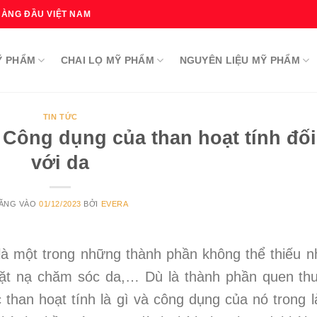
HÀNG ĐẦU VIỆT NAM
Ỹ PHẨM
CHAI LỌ MỸ PHẨM
NGUYÊN LIỆU MỸ PHẨM
TIN TỨC
? Công dụng của than hoạt tính đối
với da
ĂNG VÀO
01/12/2023
BỞI
EVERA
à một trong những thành phần không thể thiếu n
 mặt nạ chăm sóc da,… Dù là thành phần quen th
c than hoạt tính là gì và công dụng của nó trong 