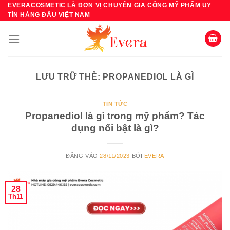
Bỏ
EVERACOSMETIC LÀ ĐƠN VỊ CHUYÊN GIA CÔNG MỸ PHẨM UY
TÍN HÀNG ĐẦU VIỆT NAM
qua
nội
dung
LƯU TRỮ THẺ:
PROPANEDIOL LÀ GÌ
TIN TỨC
Propanediol là gì trong mỹ phẩm? Tác
dụng nổi bật là gì?
ĐĂNG VÀO
28/11/2023
BỞI
EVERA
28
Th11