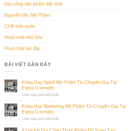
Gia công sản phẩm đặc biệt
Nguyên liệu Mỹ Phẩm
Chất bảo quản
Hoạt chất nhũ hóa
Hoạt chất tạo đặc
BÀI VIẾT GẦN ĐÂY
Khóa Dạy Nghề Mỹ Phẩm Từ Chuyên Gia Tại
09
Evera Cosmetic
Th9
ở
Chức năng bình luận bị tắt
Khóa
Dạy
Khóa Học Marketing Mỹ Phẩm Từ Chuyên Gia Tại
09
Nghề
Evera Cosmetic
Th9
Mỹ
ở
Chức năng bình luận bị tắt
Phẩm
Khóa
Từ
Học
Chuyên
4 Lợi Ích Gia Công Thực Phẩm Bổ Sung Tạo