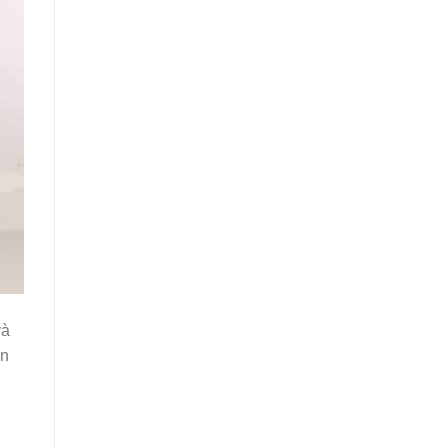
và
ớn