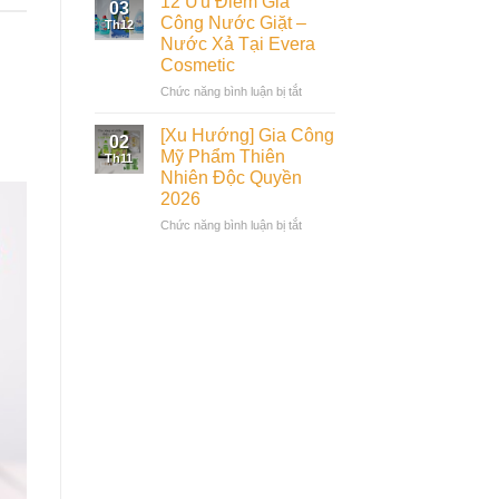
12 Ưu Điểm Gia
03
Evera
Ích
Công Nước Giặt –
Th12
Cosmetic
Gia
Nước Xả Tại Evera
Công
Cosmetic
Thực
Phẩm
ở
Chức năng bình luận bị tắt
Bổ
12
Sung
Ưu
[Xu Hướng] Gia Công
02
Tạo
Điểm
Mỹ Phẩm Thiên
Th11
Dựng
Gia
Nhiên Độc Quyền
Thương
Công
2026
Hiệu
Nước
Giặt
ở
Chức năng bình luận bị tắt
–
[Xu
Nước
Hướng]
Xả
Gia
Tại
Công
Evera
Mỹ
Cosmetic
Phẩm
Thiên
Nhiên
Độc
Quyền
2026