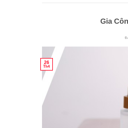
Gia Cô
Đ
26
Th4