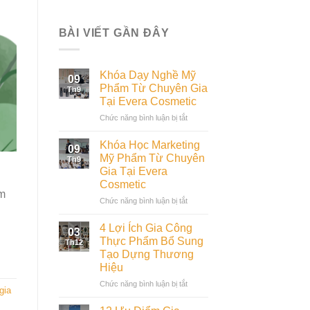
BÀI VIẾT GẦN ĐÂY
Khóa Dạy Nghề Mỹ
09
Phẩm Từ Chuyên Gia
Th9
Tại Evera Cosmetic
ở
Chức năng bình luận bị tắt
Khóa
Dạy
Khóa Học Marketing
09
Nghề
Mỹ Phẩm Từ Chuyên
Th9
Mỹ
Gia Tại Evera
Phẩm
Cosmetic
Từ
ẩm
Chuyên
ở
Chức năng bình luận bị tắt
Gia
Khóa
Tại
Học
4 Lợi Ích Gia Công
03
Evera
Marketing
Thực Phẩm Bổ Sung
Th12
Cosmetic
Mỹ
Tạo Dựng Thương
Phẩm
Hiệu
Từ
Chuyên
ở
Chức năng bình luận bị tắt
gia
Gia
4
Tại
Lợi