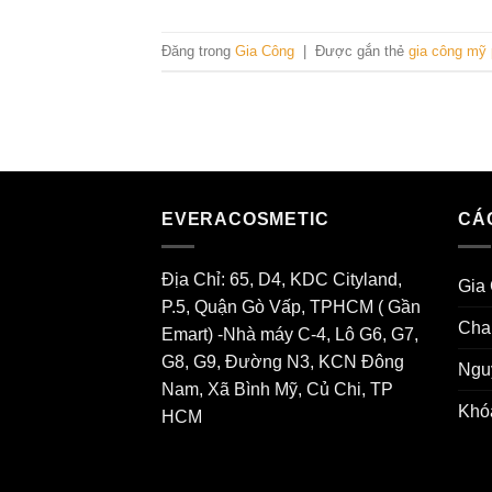
Đăng trong
Gia Công
|
Được gắn thẻ
gia công mỹ
EVERACOSMETIC
CÁ
Địa Chỉ: 65, D4, KDC Cityland,
Gia
P.5, Quận Gò Vấp, TPHCM ( Gần
Cha
Emart) -Nhà máy C-4, Lô G6, G7,
G8, G9, Đường N3, KCN Đông
Ngu
Nam, Xã Bình Mỹ, Củ Chi, TP
Khó
HCM