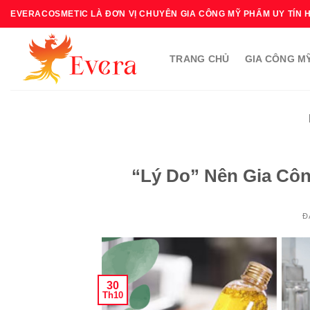
Bỏ
EVERACOSMETIC LÀ ĐƠN VỊ CHUYÊN GIA CÔNG MỸ PHẨM UY TÍN 
qua
nội
TRANG CHỦ
GIA CÔNG M
dung
“Lý Do” Nên Gia Cô
Đ
30
Th10