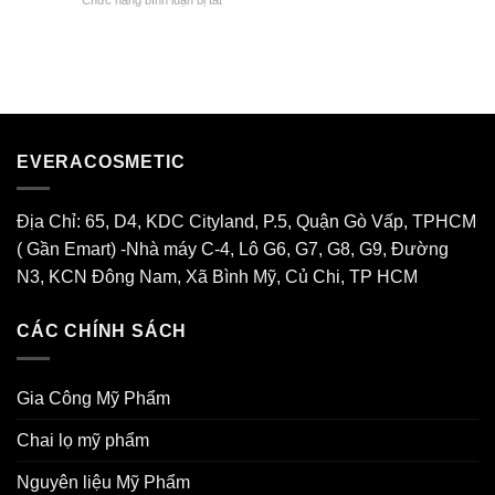
Công
Tạo
[Xu
Nước
Dựng
Hướng]
Giặt
Thương
Gia
–
Hiệu
Công
Nước
Mỹ
Xả
Phẩm
Tại
Thiên
Evera
Nhiên
Cosmetic
EVERACOSMETIC
Độc
Quyền
2026
Địa Chỉ: 65, D4, KDC Cityland, P.5, Quận Gò Vấp, TPHCM
( Gần Emart) -Nhà máy C-4, Lô G6, G7, G8, G9, Đường
N3, KCN Đông Nam, Xã Bình Mỹ, Củ Chi, TP HCM
CÁC CHÍNH SÁCH
Gia Công Mỹ Phẩm
Chai lọ mỹ phẩm
Nguyên liệu Mỹ Phẩm