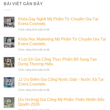
BÀI VIẾT GẦN ĐÂY
Khóa Dạy Nghề Mỹ Phẩm Từ Chuyên Gia Tại
09
Evera Cosmetic
Th9
ở
Chức năng bình luận bị tắt
Khóa
Dạy
Khóa Học Marketing Mỹ Phẩm Từ Chuyên Gia Tại
09
Nghề
Evera Cosmetic
Th9
Mỹ
ở
Chức năng bình luận bị tắt
Phẩm
Khóa
Từ
Học
Chuyên
4 Lợi Ích Gia Công Thực Phẩm Bổ Sung Tạo
03
Marketing
Gia
Dựng Thương Hiệu
Th12
Mỹ
Tại
ở
Chức năng bình luận bị tắt
Phẩm
Evera
4
Từ
Cosmetic
Lợi
Chuyên
12 Ưu Điểm Gia Công Nước Giặt – Nước Xả Tại
03
Ích
Gia
Evera Cosmetic
Th12
Gia
Tại
ở
Chức năng bình luận bị tắt
Công
Evera
12
Thực
Cosmetic
Ưu
Phẩm
[Xu Hướng] Gia Công Mỹ Phẩm Thiên Nhiên Độc
02
Điểm
Bổ
Quyền 2026
Th11
Gia
Sung
ở
Chức năng bình luận bị tắt