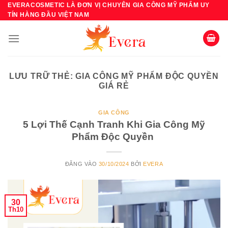
Bỏ
EVERACOSMETIC LÀ ĐƠN VỊ CHUYÊN GIA CÔNG MỸ PHẨM UY
TÍN HÀNG ĐẦU VIỆT NAM
qua
nội
dung
LƯU TRỮ THẺ:
GIA CÔNG MỸ PHẨM ĐỘC QUYỀN
GIÁ RẺ
GIA CÔNG
5 Lợi Thế Cạnh Tranh Khi Gia Công Mỹ
Phẩm Độc Quyền
ĐĂNG VÀO
30/10/2024
BỞI
EVERA
30
Th10