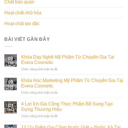
Chất bảo quản
Hoạt chất nhũ hóa
Hoạt chất tạo đặc
BÀI VIẾT GẦN ĐÂY
Khóa Dạy Nghề Mỹ Phẩm Từ Chuyên Gia Tại
09
Evera Cosmetic
Th9
ở
Chức năng bình luận bị tắt
Khóa
Dạy
Khóa Học Marketing Mỹ Phẩm Từ Chuyên Gia Tại
09
Nghề
Evera Cosmetic
Th9
Mỹ
ở
Chức năng bình luận bị tắt
Phẩm
Khóa
Từ
Học
Chuyên
4 Lợi Ích Gia Công Thực Phẩm Bổ Sung Tạo
03
Marketing
Gia
Dựng Thương Hiệu
Th12
Mỹ
Tại
ở
Chức năng bình luận bị tắt
Phẩm
Evera
4
Từ
Cosmetic
Lợi
Chuyên
12 Ưu Điểm Gia Công Nước Giặt – Nước Xả Tại