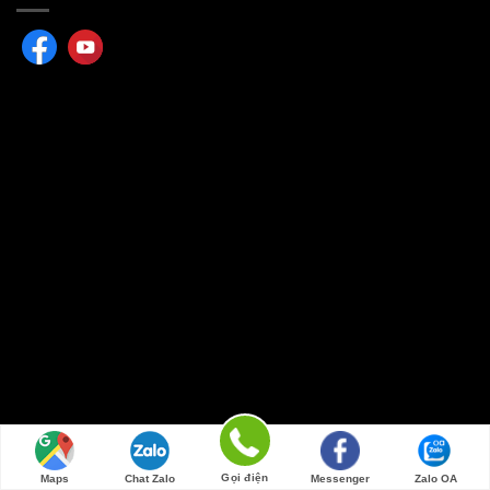
Copyright [2025] ©
EveraCosmetic Theme
Gọi điện
Maps
Chat Zalo
Messenger
Zalo OA