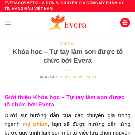
Bỏ
EVERACOSMETIC LÀ ĐƠN VỊ CHUYÊN GIA CÔNG MỸ PHẨM UY
TÍN HÀNG ĐẦU VIỆT NAM
qua
nội
dung
TIN TỨC
Khóa học – Tự tay làm son được tổ
chức bởi Evera
ĐĂNG VÀO
09/04/2024
BỞI
EVERA
Giới thiệu Khóa học – Tự tay làm son được
tổ chức bởi Evera
Dưới sự hướng dẫn của các chuyên gia trong
ngành
mỹ phẩm
, bạn sẽ được hướng dẫn từng
bước quy trình làm son môi từ việc lựa chọn nguyên