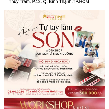
Thùy Trâm, P.13, Q. Bình Thạnh,TP.HCM