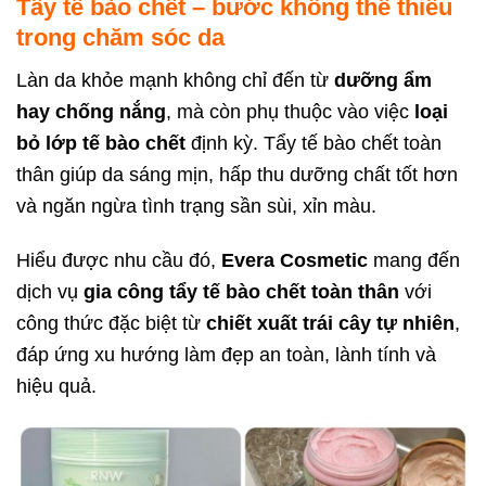
Tẩy tế bào chết – bước không thể thiếu
trong chăm sóc da
Làn da khỏe mạnh không chỉ đến từ
dưỡng ẩm
hay chống nắng
, mà còn phụ thuộc vào việc
loại
bỏ lớp tế bào chết
định kỳ. Tẩy tế bào chết toàn
thân giúp da sáng mịn, hấp thu dưỡng chất tốt hơn
và ngăn ngừa tình trạng sần sùi, xỉn màu.
Hiểu được nhu cầu đó,
Evera Cosmetic
mang đến
dịch vụ
gia công tẩy tế bào chết toàn thân
với
công thức đặc biệt từ
chiết xuất trái cây tự nhiên
,
đáp ứng xu hướng làm đẹp an toàn, lành tính và
hiệu quả.