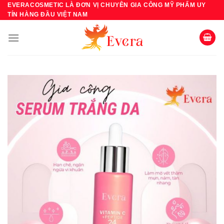
Bỏ
EVERACOSMETIC LÀ ĐƠN VỊ CHUYÊN GIA CÔNG MỸ PHẨM UY
TÍN HÀNG ĐẦU VIỆT NAM
qua
nội
dung