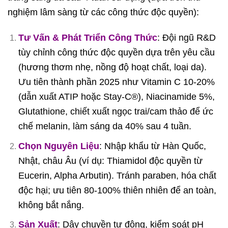
nghiệm lâm sàng từ các công thức độc quyền):
Tư Vấn & Phát Triển Công Thức
: Đội ngũ R&D
tùy chỉnh công thức độc quyền dựa trên yêu cầu
(hương thơm nhẹ, nồng độ hoạt chất, loại da).
Ưu tiên thành phần 2025 như Vitamin C 10-20%
(dẫn xuất ATIP hoặc Stay-C®), Niacinamide 5%,
Glutathione, chiết xuất ngọc trai/cam thảo để ức
chế melanin, làm sáng da 40% sau 4 tuần.
Chọn Nguyên Liệu
: Nhập khẩu từ Hàn Quốc,
Nhật, châu Âu (ví dụ: Thiamidol độc quyền từ
Eucerin, Alpha Arbutin). Tránh paraben, hóa chất
độc hại; ưu tiên 80-100% thiên nhiên để an toàn,
không bắt nắng.
Sản Xuất
: Dây chuyền tự động, kiểm soát pH