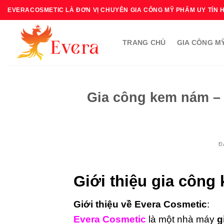
Bỏ
EVERACOSMETIC LÀ ĐƠN VỊ CHUYÊN GIA CÔNG MỸ PHẨM UY TÍN 
qua
nội
TRANG CHỦ
GIA CÔNG M
dung
Gia công kem nám – 
Đ
Giới thiệu gia công
Giới thiệu về
Evera Cosmetic
:
Evera Cosmetic
là một nhà máy
g