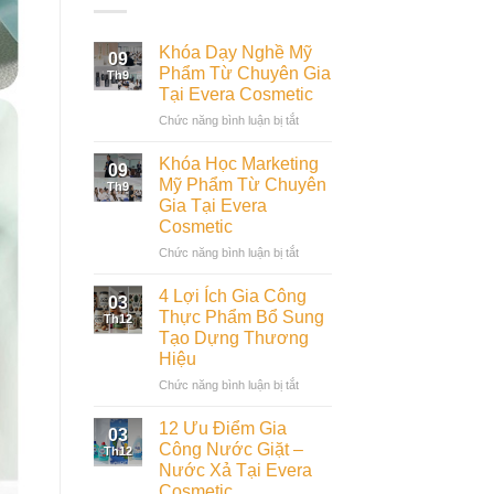
Khóa Dạy Nghề Mỹ
09
Phẩm Từ Chuyên Gia
Th9
Tại Evera Cosmetic
ở
Chức năng bình luận bị tắt
Khóa
Dạy
Khóa Học Marketing
09
Nghề
Mỹ Phẩm Từ Chuyên
Th9
Mỹ
Gia Tại Evera
Phẩm
Cosmetic
Từ
Chuyên
ở
Chức năng bình luận bị tắt
Gia
Khóa
Tại
Học
4 Lợi Ích Gia Công
03
Evera
Marketing
Thực Phẩm Bổ Sung
Th12
Cosmetic
Mỹ
Tạo Dựng Thương
Phẩm
Hiệu
Từ
Chuyên
ở
Chức năng bình luận bị tắt
Gia
4
Tại
Lợi
12 Ưu Điểm Gia
03
Evera
Ích
Công Nước Giặt –
Th12
Cosmetic
Gia
Nước Xả Tại Evera
Công
Cosmetic