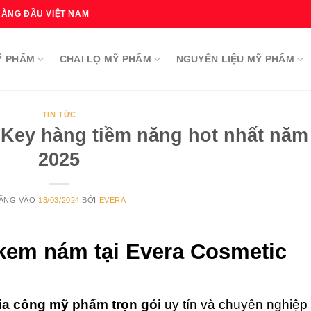
HÀNG ĐẦU VIỆT NAM
Ỹ PHẨM
CHAI LỌ MỸ PHẨM
NGUYÊN LIỆU MỸ PHẨM
TIN TỨC
Key hàng tiềm năng hot nhất năm
2025
ĂNG VÀO
13/03/2024
BỞI
EVERA
 kem nám tại Evera Cosmetic
ia công mỹ phẩm trọn gói
uy tín và chuyên nghiệp 