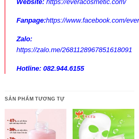
Website:
https://everacosmetic.com/
Fanpage:
https://www.facebook.com/ev
Zalo:
https://zalo.me/2681128967851618091
Hotline: 082.944.6155
SẢN PHẨM TƯƠNG TỰ