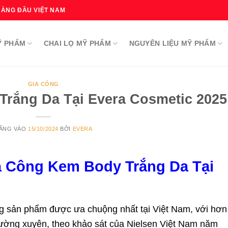
HÀNG ĐẦU VIỆT NAM
Ỹ PHẨM
CHAI LỌ MỸ PHẨM
NGUYÊN LIỆU MỸ PHẨM
GIA CÔNG
rắng Da Tại Evera Cosmetic 2025
ĂNG VÀO
15/10/2024
BỞI
EVERA
a Công Kem Body Trắng Da Tại
g sản phẩm được ưa chuộng nhất tại Việt Nam, với hơn
ường xuyên, theo khảo sát của Nielsen Việt Nam năm