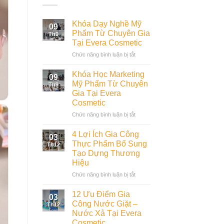
Khóa Dạy Nghề Mỹ
09
Phẩm Từ Chuyên Gia
Th9
Tại Evera Cosmetic
ở
Chức năng bình luận bị tắt
Khóa
Dạy
Khóa Học Marketing
09
Nghề
Mỹ Phẩm Từ Chuyên
Th9
Mỹ
Gia Tại Evera
Phẩm
Cosmetic
Từ
Chuyên
ở
Chức năng bình luận bị tắt
Gia
Khóa
Tại
Học
4 Lợi Ích Gia Công
03
Evera
Marketing
Thực Phẩm Bổ Sung
Th12
Cosmetic
Mỹ
Tạo Dựng Thương
Phẩm
Hiệu
Từ
Chuyên
ở
Chức năng bình luận bị tắt
Gia
4
Tại
Lợi
12 Ưu Điểm Gia
03
Evera
Ích
Công Nước Giặt –
Th12
Cosmetic
Gia
Nước Xả Tại Evera
Công
Cosmetic