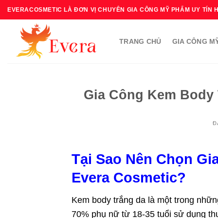
Bỏ
EVERACOSMETIC LÀ ĐƠN VỊ CHUYÊN GIA CÔNG MỸ PHẨM UY TÍN 
qua
nội
TRANG CHỦ
GIA CÔNG M
dung
Gia Công Kem Body T
Đ
Tại Sao Nên Chọn Gi
Evera Cosmetic?
Kem body trắng da là một trong nhữn
70% phụ nữ từ 18-35 tuổi sử dụng th