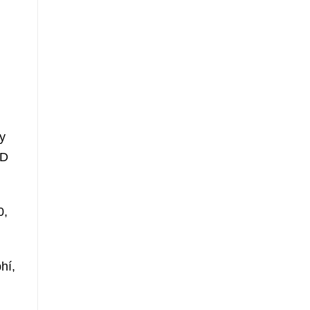
y
&D
0,
hí,