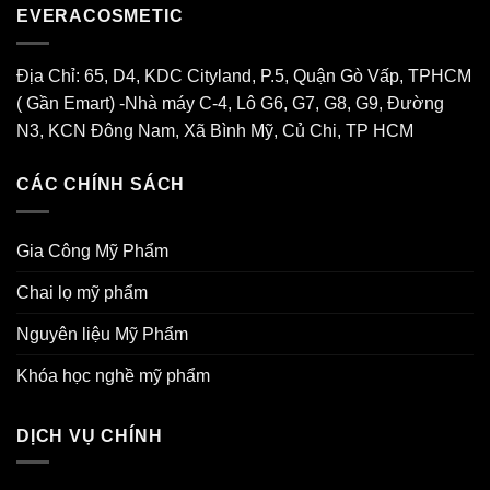
Nhiên
Cosmetic
EVERACOSMETIC
Độc
Quyền
2026
Địa Chỉ: 65, D4, KDC Cityland, P.5, Quận Gò Vấp, TPHCM
( Gần Emart) -Nhà máy C-4, Lô G6, G7, G8, G9, Đường
N3, KCN Đông Nam, Xã Bình Mỹ, Củ Chi, TP HCM
CÁC CHÍNH SÁCH
Gia Công Mỹ Phẩm
Chai lọ mỹ phẩm
Nguyên liệu Mỹ Phẩm
Khóa học nghề mỹ phẩm
DỊCH VỤ CHÍNH