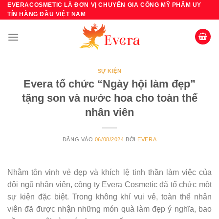
Bỏ
EVERACOSMETIC LÀ ĐƠN VỊ CHUYÊN GIA CÔNG MỸ PHẨM UY
TÍN HÀNG ĐẦU VIỆT NAM
qua
nội
dung
SỰ KIỆN
Evera tổ chức “Ngày hội làm đẹp”
tặng son và nước hoa cho toàn thể
nhân viên
ĐĂNG VÀO
06/08/2024
BỞI
EVERA
Nhằm tôn vinh vẻ đẹp và khích lệ tinh thần làm việc của
đội ngũ nhân viên, công ty Evera Cosmetic đã tổ chức một
sự kiện đặc biệt. Trong không khí vui vẻ, toàn thể nhân
viên đã được nhận những món quà làm đẹp ý nghĩa, bao