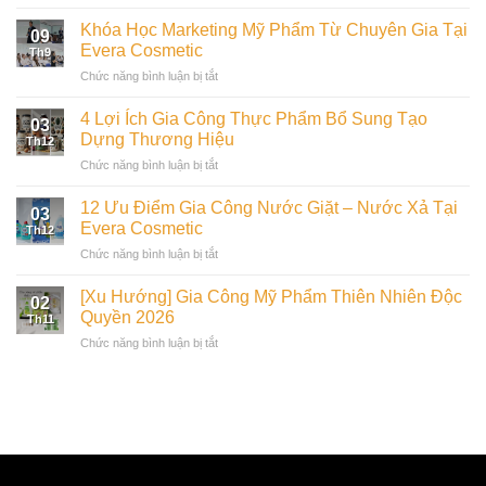
Khóa
Dạy
Khóa Học Marketing Mỹ Phẩm Từ Chuyên Gia Tại
09
Nghề
Evera Cosmetic
Th9
Mỹ
ở
Chức năng bình luận bị tắt
Phẩm
Khóa
Từ
Học
Chuyên
4 Lợi Ích Gia Công Thực Phẩm Bổ Sung Tạo
03
Marketing
Gia
Dựng Thương Hiệu
Th12
Mỹ
Tại
ở
Chức năng bình luận bị tắt
Phẩm
Evera
4
Từ
Cosmetic
Lợi
Chuyên
12 Ưu Điểm Gia Công Nước Giặt – Nước Xả Tại
03
Ích
Gia
Evera Cosmetic
Th12
Gia
Tại
ở
Chức năng bình luận bị tắt
Công
Evera
12
Thực
Cosmetic
Ưu
Phẩm
[Xu Hướng] Gia Công Mỹ Phẩm Thiên Nhiên Độc
02
Điểm
Bổ
Quyền 2026
Th11
Gia
Sung
ở
Chức năng bình luận bị tắt
Công
Tạo
[Xu
Nước
Dựng
Hướng]
Giặt
Thương
Gia
–
Hiệu
Công
Nước
Mỹ
Xả
Phẩm
Tại
Thiên
Evera