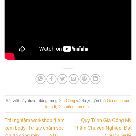
Bài viết này được đăng trong
Gia Công
và được gắn thẻ
Gia công son
kem lì
,
Gia công son môi
.
Trải nghiệm workshop “Làm
Quy Trình Gia Công Mỹ
kem body: Tự tay chăm sóc
Phẩm Chuyên Nghiệp, Đạt
làn da sáng mịn” – 12/10
Chuẩn GMP