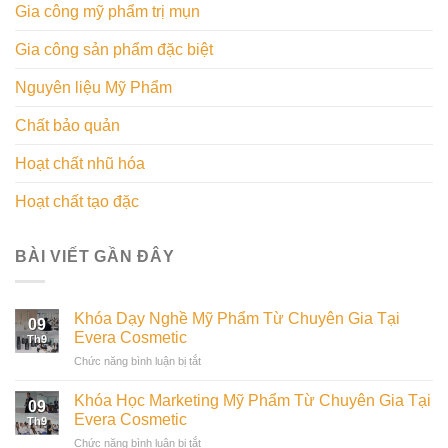
Gia công mỹ phẩm trị mụn
Gia công sản phẩm đặc biệt
Nguyên liệu Mỹ Phẩm
Chất bảo quản
Hoạt chất nhũ hóa
Hoạt chất tạo đặc
BÀI VIẾT GẦN ĐÂY
Khóa Dạy Nghề Mỹ Phẩm Từ Chuyên Gia Tại
09
Evera Cosmetic
Th9
ở
Chức năng bình luận bị tắt
Khóa
Dạy
Khóa Học Marketing Mỹ Phẩm Từ Chuyên Gia Tại
09
Nghề
Evera Cosmetic
Th9
Mỹ
ở
Chức năng bình luận bị tắt
Phẩm