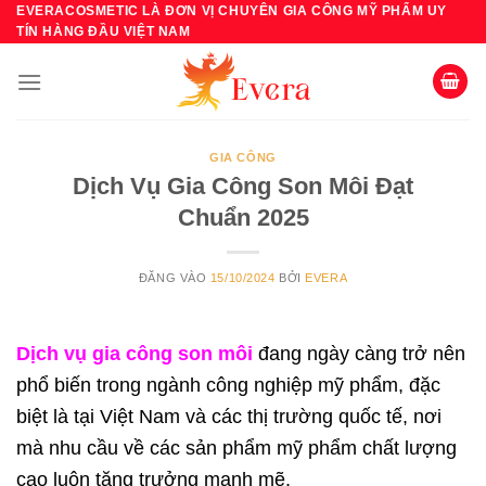
Bỏ
EVERACOSMETIC LÀ ĐƠN VỊ CHUYÊN GIA CÔNG MỸ PHẨM UY
TÍN HÀNG ĐẦU VIỆT NAM
qua
nội
dung
GIA CÔNG
Dịch Vụ Gia Công Son Môi Đạt
Chuẩn 2025
ĐĂNG VÀO
15/10/2024
BỞI
EVERA
Dịch vụ gia công son môi
đang ngày càng trở nên
phổ biến trong ngành công nghiệp mỹ phẩm, đặc
biệt là tại Việt Nam và các thị trường quốc tế, nơi
mà nhu cầu về các sản phẩm mỹ phẩm chất lượng
cao luôn tăng trưởng mạnh mẽ.