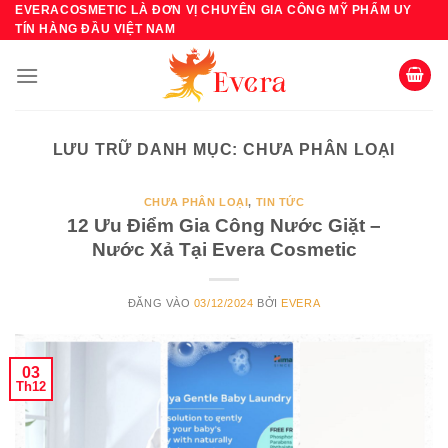
Bỏ
EVERACOSMETIC LÀ ĐƠN VỊ CHUYÊN GIA CÔNG MỸ PHẨM UY
TÍN HÀNG ĐẦU VIỆT NAM
qua
nội
dung
LƯU TRỮ DANH MỤC:
CHƯA PHÂN LOẠI
CHƯA PHÂN LOẠI
,
TIN TỨC
12 Ưu Điểm Gia Công Nước Giặt –
Nước Xả Tại Evera Cosmetic
ĐĂNG VÀO
03/12/2024
BỞI
EVERA
03
Th12