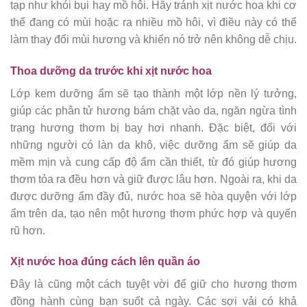
tạp như khói bụi hay mồ hôi. Hãy tránh xịt nước hoa khi cơ
thể đang có mùi hoặc ra nhiều mồ hôi, vì điều này có thể
làm thay đổi mùi hương và khiến nó trở nên không dễ chịu.
Thoa dưỡng da trước khi xịt nước hoa
Lớp kem dưỡng ẩm sẽ tạo thành một lớp nền lý tưởng,
giúp các phân tử hương bám chặt vào da, ngăn ngừa tình
trạng hương thơm bị bay hơi nhanh. Đặc biệt, đối với
những người có làn da khô, việc dưỡng ẩm sẽ giúp da
mềm mịn và cung cấp độ ẩm cần thiết, từ đó giúp hương
thơm tỏa ra đều hơn và giữ được lâu hơn. Ngoài ra, khi da
được dưỡng ẩm đầy đủ, nước hoa sẽ hòa quyện với lớp
ẩm trên da, tạo nên một hương thơm phức hợp và quyến
rũ hơn.
Xịt nước hoa đúng cách lên quần áo
Đây là cũng một cách tuyệt vời để giữ cho hương thơm
đồng hành cùng bạn suốt cả ngày. Các sợi vải có khả