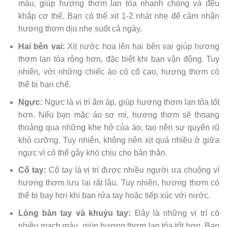
máu, giúp hương thơm lan tỏa nhanh chóng và đều
khắp cơ thể. Bạn có thể xịt 1-2 nhát nhẹ để cảm nhận
hương thơm dịu nhẹ suốt cả ngày.
Hai bên vai:
Xịt nước hoa lên hai bên vai giúp hương
thơm lan tỏa rộng hơn, đặc biệt khi bạn vận động. Tuy
nhiên, với những chiếc áo có cổ cao, hương thơm có
thể bị hạn chế.
Ngực:
Ngực là vị trí ấm áp, giúp hương thơm lan tỏa tốt
hơn. Nếu bạn mặc áo sơ mi, hương thơm sẽ thoang
thoảng qua những khe hở của áo, tạo nên sự quyến rũ
khó cưỡng. Tuy nhiên, không nên xịt quá nhiều ở giữa
ngực vì có thể gây khó chịu cho bản thân.
Cổ tay:
Cổ tay là vị trí được nhiều người ưa chuộng vì
hương thơm lưu lại rất lâu. Tuy nhiên, hương thơm có
thể bị bay hơi khi bạn rửa tay hoặc tiếp xúc với nước.
Lòng bàn tay và khuỷu tay:
Đây là những vị trí có
nhiều mạch máu, giúp hương thơm lan tỏa tốt hơn. Bạn