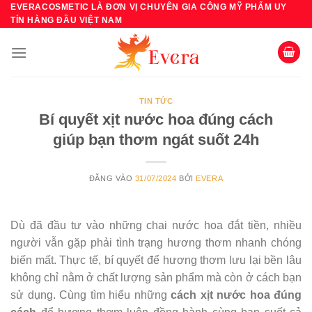
Bỏ
EVERACOSMETIC LÀ ĐƠN VỊ CHUYÊN GIA CÔNG MỸ PHẨM UY
TÍN HÀNG ĐẦU VIỆT NAM
qua
nội
dung
TIN TỨC
Bí quyết xịt nước hoa đúng cách
giúp bạn thơm ngát suốt 24h
ĐĂNG VÀO
31/07/2024
BỞI
EVERA
Dù đã đầu tư vào những chai nước hoa đắt tiền, nhiều
người vẫn gặp phải tình trạng hương thơm nhanh chóng
biến mất. Thực tế, bí quyết để hương thơm lưu lại bền lâu
không chỉ nằm ở chất lượng sản phẩm mà còn ở cách bạn
sử dụng. Cùng tìm hiểu những
cách xịt nước hoa đúng