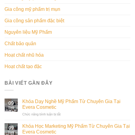
Gia công mỹ phẩm trị mụn
Gia công sản phẩm đặc biệt
Nguyên liệu Mỹ Phẩm
Chất bảo quản
Hoạt chất nhũ hóa
Hoạt chất tạo đặc
BÀI VIẾT GẦN ĐÂY
Khóa Dạy Nghề Mỹ Phẩm Từ Chuyên Gia Tại
09
Evera Cosmetic
Th9
ở
Chức năng bình luận bị tắt
Khóa
Dạy
Khóa Học Marketing Mỹ Phẩm Từ Chuyên Gia Tại
09
Nghề
Evera Cosmetic
Th9
Mỹ