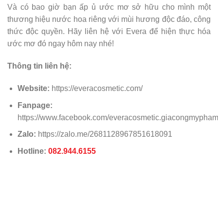
Và có bao giờ bạn ấp ủ ước mơ sở hữu cho mình một
thương hiệu nước hoa riêng với mùi hương độc đáo, công
thức độc quyền. Hãy liên hệ với Evera để hiện thực hóa
ước mơ đó ngay hôm nay nhé!
Thông tin liên hệ:
Website:
https://everacosmetic.com/
Fanpage:
https://www.facebook.com/everacosmetic.giacongmypha
Zalo:
https://zalo.me/2681128967851618091
Hotline:
082.944.6155