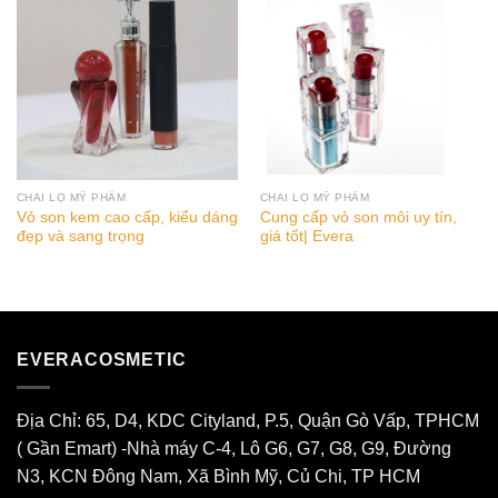
CHAI LỌ MỸ PHẨM
CHAI LỌ MỸ PHẨM
Vỏ son kem cao cấp, kiểu dáng
Cung cấp vỏ son môi uy tín,
đẹp và sang trọng
giá tốt| Evera
EVERACOSMETIC
Địa Chỉ: 65, D4, KDC Cityland, P.5, Quận Gò Vấp, TPHCM
( Gần Emart) -Nhà máy C-4, Lô G6, G7, G8, G9, Đường
N3, KCN Đông Nam, Xã Bình Mỹ, Củ Chi, TP HCM