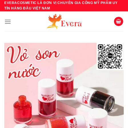
Bỏ
EVERACOSMETIC LÀ ĐƠN VỊ CHUYÊN GIA CÔNG MỸ PHẨM UY
TÍN HÀNG ĐẦU VIỆT NAM
qua
nội
dung