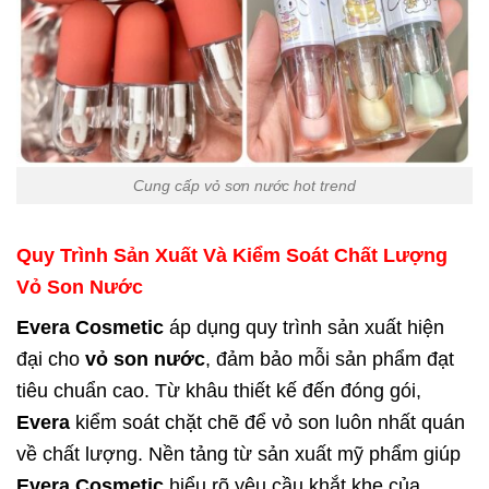
Cung cấp vỏ sơn nước hot trend
Quy Trình Sản Xuất Và Kiểm Soát Chất Lượng
Vỏ Son Nước
Evera Cosmetic
áp dụng quy trình sản xuất hiện
đại cho
vỏ son nước
, đảm bảo mỗi sản phẩm đạt
tiêu chuẩn cao. Từ khâu thiết kế đến đóng gói,
Evera
kiểm soát chặt chẽ để vỏ son luôn nhất quán
về chất lượng. Nền tảng từ sản xuất mỹ phẩm giúp
Evera Cosmetic
hiểu rõ yêu cầu khắt khe của