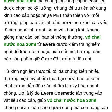
nước hoa 30ml
mà chúng tôi cung cấp là chất liệu
được chọn lọc kỹ lưỡng. Chúng tôi ưu tiên sử dụng
kính cao cấp hoặc nhựa PET thân thiện với môi
trường, giúp bảo vệ tinh dầu nước hoa khỏi các yếu
tố bên ngoài như ánh sáng và không khí.
Không
giống như các loại bao bì thông thường,
vỏ chai
nước hoa 30ml
từ
Evera
được kiểm tra nghiêm
ngặt để tránh rò rỉ hoặc biến đổi mùi hương, đảm
bảo sản phẩm giữ được độ tươi mới lâu dài.
Từ kinh nghiệm thực tế, tôi đã chứng kiến nhiều
thương hiệu mỹ phẩm thất bại chỉ vì bao bì kém
chất lượng dẫn đến sản phẩm bị oxy hóa nhanh
chóng. Đó là lý do
Evera Cosmetic
tập trung vào
vật liệu cao cấp, giúp
vỏ chai nước hoa 30ml
không chỉ an toàn cho người dùng mà còn nâng cao