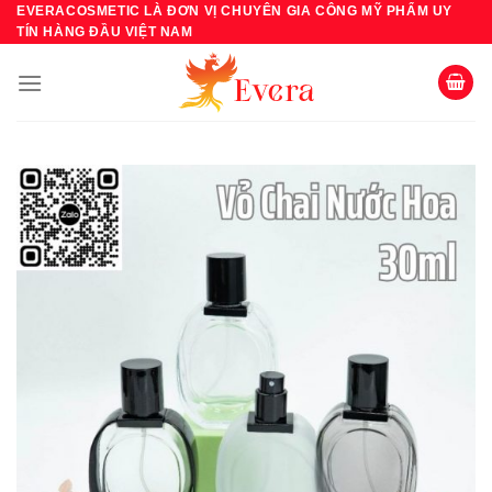
Bỏ
EVERACOSMETIC LÀ ĐƠN VỊ CHUYÊN GIA CÔNG MỸ PHẨM UY
TÍN HÀNG ĐẦU VIỆT NAM
qua
nội
dung