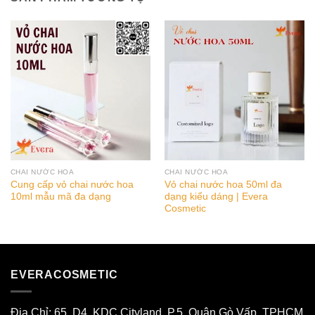
CHAI NƯỚC HOA
CHAI NƯỚC HOA
Cung cấp vỏ chai nước hoa
Vỏ chai nước hoa 50ml đa
10ml mẫu mã đa dạng
dạng kiểu dáng | Evera
Cosmetic
EVERACOSMETIC
Địa Chỉ: 65, D4, KDC Cityland, P.5, Quận Gò Vấp, TPHCM