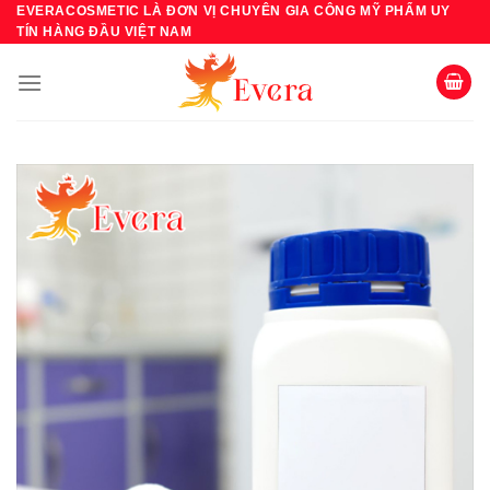
Bỏ
EVERACOSMETIC LÀ ĐƠN VỊ CHUYÊN GIA CÔNG MỸ PHẨM UY
TÍN HÀNG ĐẦU VIỆT NAM
qua
nội
dung