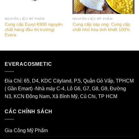
NGUYÊN LIỆU MỸ PHẨM
NGUYÊN LIỆU MỸ PHẨM
Cung cấp Euxyl K900 nguyên
Cung cấp sáp ong: Cung cấp
chất hàng đầu thị trường|
chất nhũ hóa tinh khiết 100%
Evera
EVERACOSMETIC
Địa Chỉ: 65, D4, KDC Cityland, P.5, Quận Gò Vấp, TPHCM
( Gần Emart) -Nhà máy C-4, Lô G6, G7, G8, G9, Đường
N3, KCN Đông Nam, Xã Bình Mỹ, Củ Chi, TP HCM
CÁC CHÍNH SÁCH
Gia Công Mỹ Phẩm