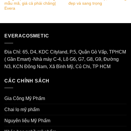
mẫu mã, giá cả phải chăng|
đẹp và sang trọng
Evera
EVERACOSMETIC
Địa Chỉ: 65, D4, KDC Cityland, P.5, Quận Gò Vấp, TPHCM
( Gần Emart) -Nhà máy C-4, Lô G6, G7, G8, G9, Đường
N3, KCN Đông Nam, Xã Bình Mỹ, Củ Chi, TP HCM
CÁC CHÍNH SÁCH
Gia Công Mỹ Phẩm
Chai lọ mỹ phẩm
Nguyên liệu Mỹ Phẩm